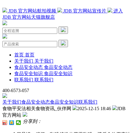
JDB 官方网站航拍视频
JDB 官方网站宣传片
进入
JDB 官方网站天猫旗舰店
首页
首页
关于我们
关于我们
食品安全动态
食品安全动态
食品安全知识
食品安全知识
联系我们
联系我们
400-6573-057
关于我们
食品安全动态
食品安全知识
联系我们
食物平安法相关食物资讯_伙伴网
2025-12-15 18:46
JDB
官方网站
分享到：