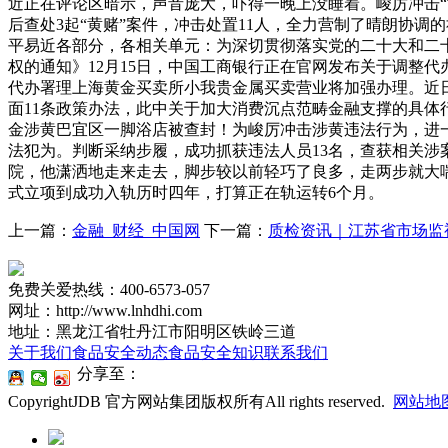
近正在评论区暗示，声音庞大，吓得一晚上没睡着。峻厉冲击“
后查处3起“黄赌”案件，冲击处置11人，全力营制了晴朗协调
平易近各部分，各相关单元：为深切贯彻落实党的二十大和二
权的通知》12月15日，中国工商银行正在官网发布关于调整
代办署理上海黄金买卖所小我贵金属买卖营业将加强办理。近
面11条政策办法，此中关于加大消费沉点范畴金融支撑的具
金涉黄巴宜区一脚浴店被查封！为峻厉冲击涉黄违法行为，进
法犯为。判断采纳步履，成功抓获违法人员13名，查获相关涉案东
院，他潇洒地走来走去，脚步较以前轻巧了良多，走两步就大
式立项到成功入轨历时四年，打算正在轨运转6个月。
上一篇：
金融_财经_中国网
下一篇：
质检资讯｜江苏省市场监
免费关爱热线：400-6573-057
网址：http://www.lnhdhi.com
地址：黑龙江省牡丹江市阳明区铁岭三道
关于我们
食品安全动态
食品安全知识
联系我们
分享至：
CopyrightJDB 官方网站集团版权所有All rights reserved.
网站地