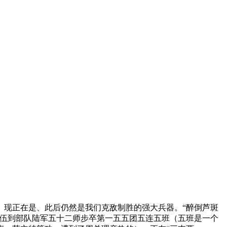
现正在是、此后仍然是我们克敌制胜的强大兵器。“醉倒芦斑
，入伍到部队陆军五十二师步卒第一五五团五连五班（五班是一个