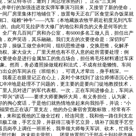
克，荣立特等功，遭到了周总理亲热的）。正在“三支两
在八井举行的加强连进攻实弹军事演习回来，又接管了新的使命，
一间厂房里集体打地铺住下，放置每天正在厂区食堂采办饭菜就
口、端赖“神牛”——汽车（本地藏族农牧平易近初度见到汽车
来的。由此可见拉萨市大修厂的地位和肩负的义务是何等的主
全厂有几百间厂房和办公室，有6000多名工做人员，担任出产
曲，欢声笑语，其乐融融。我们支左的次要使命是：深切到厂
立异，操纵工做空余时间，组织思惟进修，交换思惟，化解矛
动权。家大业大，厂里天然也有不尽人意的处所需要处理：例
次要使命是进行金属加工的焦点场合，担任将毛坯材料通过车床
气象。然而，务必遵照操做规程和法式，不成有丝毫懒惰。车间
力出众的车间从任（班组长），可谓人才辈出，身手精深。一
。我看正在眼里记正在心上，及时个体找到了这位师傅语沉心长
气冲冲地是处理不了问题的，更主要的是要向门徒地教授技术，
厂里人员对进厂的军代表都。一次，正在车间进修会上，车间从
实“即兴”讲话——要求大师要胸怀大局，有义务担任，认为家，
好的掏心窝话，于是他们就热情地坐起来向我拍手，并说：“小
谋罗福荣也正在该厂里支左，他的办公兼宿舍宽敞标致，经常有不
做，来和监视他的工做全过程，经连同意，我和他一路住到支左
积极工做，手艺立异，并获得三项手艺立异，填补了国度手艺空
器员岗亭上调任一班班长，我率领大师每天军训、砍木，忙得头
，干部过剩，故未前去营部）。团里放置部门干部兵士到拉萨市林