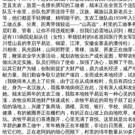
芝县支农，急需一名擅长撰写的工做者，颠末正在全营五个连
队五十余里，步队包罗营连排干部，汉族、藏族以及新老兵士
等，他们都是手轻脚健、精明能干的。支农工做队由1959年
工做点多、分离、距离带领较远——“山高远”，村里的工做
层盯着、管着，让你不得违规犯事，但我们必需地认识到：概
还有115病院处副从任（女性）率领驻村的6名巡回医疗男女军
川璧山县的李启平易近、铜梁、江津、安徽金寨县的潘传柱）
川相依，风光园林，山间郊野里，青稞、油菜、荞麦正在抽芽
育，鞭策农业学大寨活动，规划农牧业出产成长蓝图，帮帮农
做出决定实施。队员们明白了使命，加强了决心，鼓脚了干劲
以其它财产为辅，创制前提扩大财产链，鼎力成长经济，减产
献力量。我们勤奋争取引进财产项目，全而成长本地经济，试把
（我晓得本人患上了疟疾，由于正在从戎体检时，先后有四位
处。身为一名汉族人，我孤单地病倒正在此，没有亲人或和友
她。颠末近两年的支农工做，我取本地牧平易近有一种心灵的
涨，农牧业和其他财产快速成长，农牧平易近的荷包子鼓了起来
组的场地上，兴建了集商场、酒楼、宾馆、银行、学校、病院
健康，有的被圈养正在栅栏内，有的正在山坡上自由地吃草。
玩。农牧平易近们喜逐颜开，心里充满了喜悦。这里就是出名
羊群的豢养工做中，常年栖身正在羊棚里，非论白日黑夜、起
给它们吃。正在老阿妈的细心照顾下，村里的绵羊数量从50多