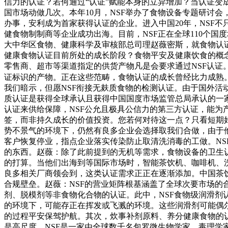
信力的认证？若何通过“认证”赋能本身的立异增加？当认证变成
国市场动做几次。本年10月，NSF举办了食物设备专题研讨
办事，安利成为首家获得认证的企业。进入中国20年，NSF不
健食物制制商等企业成功出海。目前，NSF正在全球110个国度
大中华区食物、健康科学及审核部总司理赵薇密斯，就食物认证正
健康食物认证目前所处的成长阶段？食物平安及健康饮食的概
零售商、超市等渠道指定的供货产物凡是会要求通过NSF认证
证标识的产物。正在这些范畴，食物认证的成长曾经比力成熟
我们暗示，但愿NSF衔接无麸质食物的检测认证。由于国外活
质认证是获得全球承认且获得中国国度市场监管总局承认的一
认证来供给保障，NSF公允且极具公信力的第三方认证，能为产
签，而非持久成长的价值投资。您若何对待这一点？只看短期好
势不景气的环境下，仍然有良多企业会选择取我们合做，由于他
客户恢复停业，指点企业落实传染防止取清洗消毒的工做。N
的东西。赵薇：除了此前提到的无机等需求，食物设备的卫生
的打算。当他们出海到等国际市场时，智能茶饮机、咖啡机、洗碗
良多相关厂商领会到，这类认证需求正正在逐渐添加。中国茶饮
合规壁垒。赵薇：NSF的营业矩阵根基涵盖了全球次要市场
剂、脱模剂等非食物化合物的认证。此中，NSF食物级润滑
的环境下，可能存正在挥发或飞溅的环境。这些润滑剂可能偶
的过程平安保驾护航。其次，炊事补剂原料、养分健康食物的
是高尺度。NSF是一家由全球数千名包罗微生物学家、毒理学家