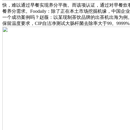
快，难以通过早餐实现养分平衡。而该项认证，通过对早餐炊
餐养分需求。Foodaily：除了正在本土市场挖掘机缘，中
一个成功案例吗？赵薇：以某现制茶饮品牌的出茶机出海为例
保留温度要求，CIP自洁净测试大肠杆菌去除率大于99。99