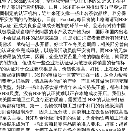
oodaily关心到，全球权势巨子认证机构NSF近来正在中
理方案进行深切切磋。11月，NSF正在中国推出养分早餐认证
零售商指定的认证机构，近年来还支撑一些出名茶饮品牌、养分保
面的合做核心。日前，Foodaily每日食物出格邀请到NSF
食物认证”正成为良多品牌成长增加的环节一环。您若何对待中国
以极易呈现食物平安问题的水产及农产物为例，国际和国内出名
，不会提及具体的品牌或渠道，而是明白消费者要选择有NSF认
场需求，亟待进一步开辟。好比正在冬奥会期间，相关部分曾向
认证企业完成审核，以确保活动员能平安食用。而NSF的无麸
破费昂扬的成本。因而，企业想要凸显产物的物超所值，就需要
证”的附加值，但也有一些企业把认证做为敏捷获得销量的营销标
F的认证对于企业要求很是高，价钱也很高。好比，正在经济形
新冠疫情期间，NSF的审核员一直苦守正在一线，尽全力帮帮
消费者认识品牌，情愿采办他们的产物，而非将其做为短期变现
的类型。好比一些出名茶饮品牌近年来成长势头正盛，都有出海
NSI尺度。没有NSF的认证就难以正在本地成功开店。我们从
美国本地卫生尺度存正在误差，需要通过 NSF的认证来打破
范畴都有结构。第一，食物饮料加工过程中利用的食物级润滑
用到食物级润滑剂。因为工况分歧，润滑剂正在设备运转或高温
至关主要。NSF对食物级润滑剂的认证，为食物饮料加工行业
审核报乐成为了一些出名商超零售品牌的准入要求。赵薇：起首
国国度尺度。大师正在美国市场会看到良多NSF/ANSI的尺