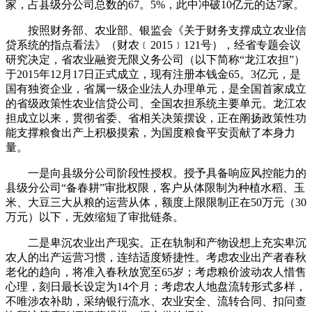
家，占县级分公司总数的67。5%，此中冲破10亿元的达7家。
按照财务部、农业部、银监会《关于财务支撑成立农业信
贷系统的指点看法》（财农﹝2015﹞121号），经省专题会议
研究决定，省农业融资无限义务公司（以下简称“龙江农担”）
于2015年12月17日正式成立，现有注册本钱金65。3亿元，是
国有独资企业，省属一级企业法人办理单元，是全国首家成立
的省级政策性农业信贷公司、全国农担系统主要单元。龙江农
担成立以来，贯彻省委、省相关决策摆设，正在阐扬政策性功
能支撑粮食出产上积极摸索，为国度粮食平安贡献了本身力
量。
一是向县级分公司阶段性授权。授予具备响应风控能力的
县级分公司“备春耕”审批权限，客户从体限制为种植水稻、玉
米、大豆三大从粮的运营从体，额度上限限制正在50万元（30
万元）以下，无效缩短了审批链条。
二是卑沉农业出产现实。正在轨制和产物设想上充实卑沉
农人的出产运营习惯，连结适度矫捷性。考虑农业出产者春秋
老化的趋向，将准入春秋放宽至65岁；考虑粮价波动农人惜售
心理，刻日最长设定为14个月；考虑农人地盘流转形式多样，
不唯涉农补助，采纳银行流水、农业安全、流转合同、扣问查