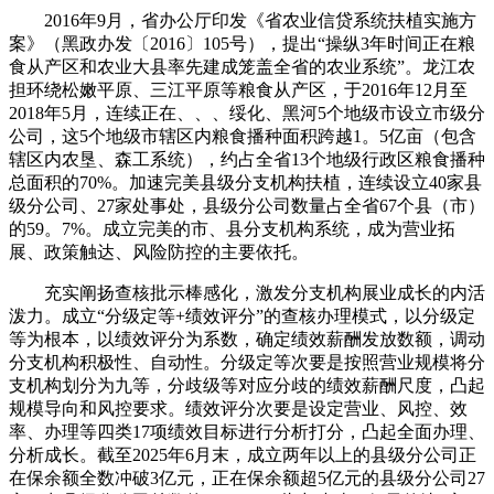
2016年9月，省办公厅印发《省农业信贷系统扶植实施方
案》（黑政办发〔2016〕105号），提出“操纵3年时间正在粮
食从产区和农业大县率先建成笼盖全省的农业系统”。龙江农
担环绕松嫩平原、三江平原等粮食从产区，于2016年12月至
2018年5月，连续正在、、、绥化、黑河5个地级市设立市级分
公司，这5个地级市辖区内粮食播种面积跨越1。5亿亩（包含
辖区内农垦、森工系统），约占全省13个地级行政区粮食播种
总面积的70%。加速完美县级分支机构扶植，连续设立40家县
级分公司、27家处事处，县级分公司数量占全省67个县（市）
的59。7%。成立完美的市、县分支机构系统，成为营业拓
展、政策触达、风险防控的主要依托。
充实阐扬查核批示棒感化，激发分支机构展业成长的内活
泼力。成立“分级定等+绩效评分”的查核办理模式，以分级定
等为根本，以绩效评分为系数，确定绩效薪酬发放数额，调动
分支机构积极性、自动性。分级定等次要是按照营业规模将分
支机构划分为九等，分歧级等对应分歧的绩效薪酬尺度，凸起
规模导向和风控要求。绩效评分次要是设定营业、风控、效
率、办理等四类17项绩效目标进行分析打分，凸起全面办理、
分析成长。截至2025年6月末，成立两年以上的县级分公司正
在保余额全数冲破3亿元，正在保余额超5亿元的县级分公司27