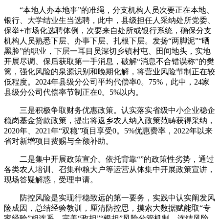
“本地人办本地事”的准绳，分支机构人员次要正在本地、
银行、大学结业生当选聘，此中，县级担任人采纳处所党委、
保举+市场化选聘体例，次要来自处所或银行系统，确保分支
机构人员熟悉下层、办事下层、扎根下层。发扬“两脚泥”“晒
黑脸”的职业，下层一耳目员深切乡镇村屯、田间地头，实地
开展尽调、保后获取第一手消息，破解“消息不合错误称”的樊
篱，强化风险的泉源识别和晚期化解，将营业风险节制正在较
低程度。2024年县级分公司平均代偿率0。75%，此中，24家
县级分公司代偿率节制正在0。5%以内。
三是积极争取财务优惠政策。认实落实省级中小企业稳企
稳岗基金贷款政策，提出将返乡农人纳入政策范畴获得采纳，
2020年、2021年“双稳”项目享受0。5%优惠费率，2022年以来
省对新增项目费赐与全额补助。
二是集中开展政策宣介。依托背靠“”的政策性劣势，通过
各类农人培训、召集种粮大户等运营从体集中开展政策宣讲，
现场答疑解惑，受理申请。
防控风险是实现行稳致远的第一要务，实践中认实阐发风
险成因，总结经验教训，厘清防控思，摸索大数据赋能取“专
家经验”相连系，完美“政担”“银担”风险分管机制，连结风险