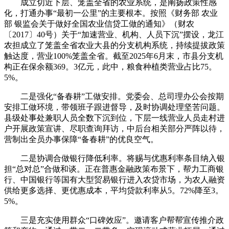
成立切近下层、笼盖全省的农业系统，是阐扬政策性感
化，打通办事“最初一公里”的主要根本。按照《财务部 农业
部 银监会关于做好全国农业信贷工做的通知》（财农
〔2017〕40号）关于“加速营业、机构、人员下沉”摆设，龙江
农担成立了笼盖全省农业大县的分支机构系统，持续提拔政策
触达度，营业100%笼盖全省。截至2025年6月末，市县分支机
构正在保余额369。3亿元，此中，粮食种植类营业占比75。
5%。
二是强化“备春耕”工做安排。党委会、总司理办公会按期
安排工做环境，带领班子跟进督导，及时协调处理坚苦问题。
县级处事处兼职人员全数下沉到位，下层一线营业人员走村进
户开展政策宣讲、尽职查询拜访，中后台相关部分严阵以待，
营制出全员办事保障“备春耕”的优良空气。
二是协调合做银行降低利率。将赐与优惠利率条目纳入银
担“总对总”合做和谈。正在普惠金融政策布景下，帮力工商银
行、中国银行等国有大型贸易银行进入农贷市场，为农人融资
供给更多选择、更优惠成本，平均贷款利率从5。72%降至3。
5%。
三是充实使用群众“口碑效应”。邀请客户帮帮宣传推介政