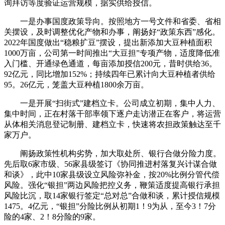
询拜访等度验证运营规模，据实供给授信。
一是办事国度政策导向。按照地方一号文件和省委、省相
关摆设，及时调整优化产物和办事，阐扬好“政策东西”感化。
2022年国度做出“稳粮扩豆”摆设，提出新添加大豆种植面积
1000万亩，公司第一时间推出“大豆担”专项产物，适度降低准
入门槛、开通绿色通道，每亩添加授信200元，昔时供给36。
92亿元，同比增加152%；持续四年已累计向大豆种植者供给
95。26亿元，笼盖大豆种植1800余万亩。
一是开展“扫街式”建档立卡。公司成立初期，集中人力、
集中时间，正在村落干部率领下逐户走访潜正在客户，将运营
从体相关消息登记制册、建档立卡，快速将农担政策触达至千
家万户。
阐扬政策性机构劣势，加大取处所、银行合做分险力度。
先后取6家市级、56家县级签订《协同推进村落复兴计谋合做
和谈》，此中10家县级设立风险弥补金，按20%比例分管代偿
风险。强化“银担”两边风险把控义务，鞭策适度提高银行承担
风险比沉，取14家银行签定“总对总”合做和谈，累计授信规模
1475。4亿元，“银担”分险比例从初期1！9为从，至今3！7分
险的4家、2！8分险的9家。