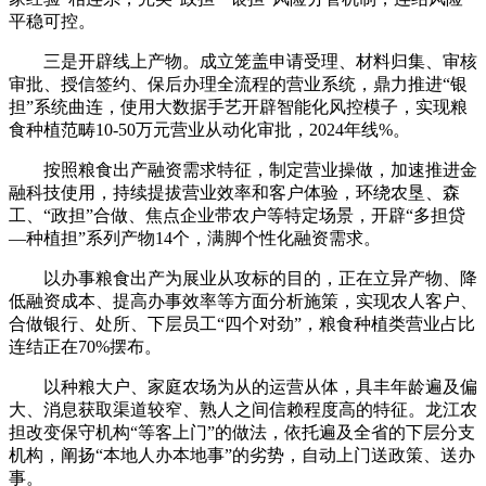
平稳可控。
三是开辟线上产物。成立笼盖申请受理、材料归集、审核
审批、授信签约、保后办理全流程的营业系统，鼎力推进“银
担”系统曲连，使用大数据手艺开辟智能化风控模子，实现粮
食种植范畴10-50万元营业从动化审批，2024年线%。
按照粮食出产融资需求特征，制定营业操做，加速推进金
融科技使用，持续提拔营业效率和客户体验，环绕农垦、森
工、“政担”合做、焦点企业带农户等特定场景，开辟“多担贷
—种植担”系列产物14个，满脚个性化融资需求。
以办事粮食出产为展业从攻标的目的，正在立异产物、降
低融资成本、提高办事效率等方面分析施策，实现农人客户、
合做银行、处所、下层员工“四个对劲”，粮食种植类营业占比
连结正在70%摆布。
以种粮大户、家庭农场为从的运营从体，具丰年龄遍及偏
大、消息获取渠道较窄、熟人之间信赖程度高的特征。龙江农
担改变保守机构“等客上门”的做法，依托遍及全省的下层分支
机构，阐扬“本地人办本地事”的劣势，自动上门送政策、送办
事。