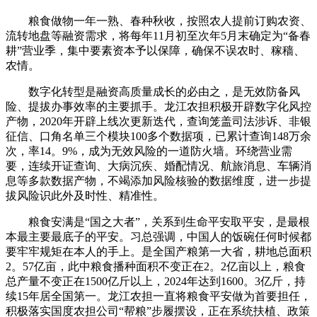
粮食做物一年一熟、春种秋收，按照农人提前订购农资、
流转地盘等融资需求，将每年11月初至次年5月末确定为“备春
耕”营业季，集中要素资本予以保障，确保不误农时、稼穑、
农情。
数字化转型是融资高质量成长的必由之，是无效防备风
险、提拔办事效率的主要抓手。龙江农担积极开辟数字化风控
产物，2020年开辟上线次更新迭代，查询笼盖司法涉诉、非银
征信、口角名单三个模块100多个数据项，已累计查询148万余
次，率14。9%，成为无效风险的一道防火墙。环绕营业需
要，连续开证查询、大病沉疾、婚配情况、航旅消息、车辆消
息等多款数据产物，不竭添加风险核验的数据维度，进一步提
拔风险识此外及时性、精准性。
粮食安满是“国之大者”，关系到生命平安取平安，是最根
本最主要最底子的平安。习总强调，中国人的饭碗任何时候都
要牢牢规矩在本人的手上。是全国产粮第一大省，耕地总面积
2。57亿亩，此中粮食播种面积不变正在2。2亿亩以上，粮食
总产量不变正在1500亿斤以上，2024年达到1600。3亿斤，持
续15年居全国第一。龙江农担一直将粮食平安做为首要担任，
积极落实国度农担公司“帮粮”步履摆设，正在系统扶植、政策