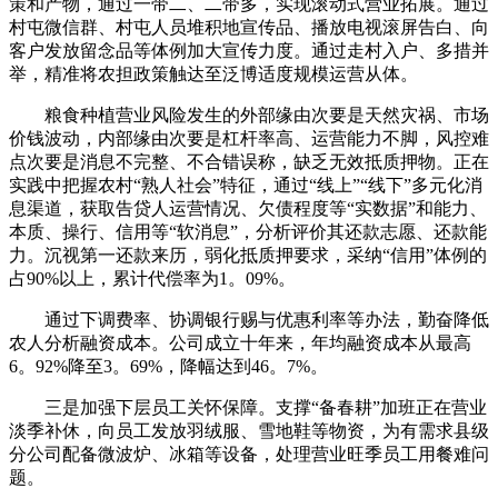
策和产物，通过一带二、二带多，实现滚动式营业拓展。通过
村屯微信群、村屯人员堆积地宣传品、播放电视滚屏告白、向
客户发放留念品等体例加大宣传力度。通过走村入户、多措并
举，精准将农担政策触达至泛博适度规模运营从体。
粮食种植营业风险发生的外部缘由次要是天然灾祸、市场
价钱波动，内部缘由次要是杠杆率高、运营能力不脚，风控难
点次要是消息不完整、不合错误称，缺乏无效抵质押物。正在
实践中把握农村“熟人社会”特征，通过“线上”“线下”多元化消
息渠道，获取告贷人运营情况、欠债程度等“实数据”和能力、
本质、操行、信用等“软消息”，分析评价其还款志愿、还款能
力。沉视第一还款来历，弱化抵质押要求，采纳“信用”体例的
占90%以上，累计代偿率为1。09%。
通过下调费率、协调银行赐与优惠利率等办法，勤奋降低
农人分析融资成本。公司成立十年来，年均融资成本从最高
6。92%降至3。69%，降幅达到46。7%。
三是加强下层员工关怀保障。支撑“备春耕”加班正在营业
淡季补休，向员工发放羽绒服、雪地鞋等物资，为有需求县级
分公司配备微波炉、冰箱等设备，处理营业旺季员工用餐难问
题。