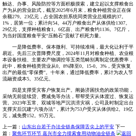
触达、办事、风险防控等方面积极摸索，建立起以支撑粮食出
产为从的营业款式，截至2025年6月末，粮食种植营业正在保
余额279。23亿元，占全国农担系统同类营业总规模的37。
1%，居第一位；累计向54。44万户粮食出产从体供给1307。
29亿元，支撑种植粮食1。6亿亩、出产粮食约1136。7亿斤，
为当好国度粮食平安“压舱石”贡献了积死力量。
一是降低费率。保本微利、可持续准绳，最大化让利于平
易近。先后三次普降费尺度，2024年11月对粮食种植、农业根
本设备扶植、主要农产物调控等五类范畴别离制定优惠费率，
此中，粮食种植类营业从0。8%降至0。15-0。3%，受灾恢复
出产的最低“零保费”。十年来，通过降低费率，累计为农人节
流融资成本5。35亿元。
四是支撑受灾客户恢复出产。阐扬济困扶危的政策功能，
采纳无前提续贷、费减免等办法，帮帮受灾从体渡过、恢复运
营。2023年五常、双城等地严沉洪涝灾祸，公司及时制定出台
支撑灾后沉建“六项办法”，累计为753户受灾从体供给2。19亿
元，减免费152。95万元。
上一篇：
山东出台若干办法全链条保障舌尖上的平安
下一
篇：
聚焦环节环节 嘉兴市全力摸索食用动物油全链条
返回