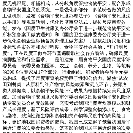
度无机跟尾、相辅相成，从分歧角度管控食物平安，配合形成
食物平安国度尺度系统。一是强化多部分、多范畴合做的尺度
工做机制。发布《食物平安尺度办理法子》《食物平安尺度法
式手册》等规章轨制，优化尺度审查法式，提拔尺度审查效
能。发布《国度卫生健康委办公厅关于进一步规范食物平安处
所标预备案工做的通知》和《国度卫生健康委办公厅关于进一
步优化食物企业标预备案办理工做方案》，提拔处所尺度和企
业标预备案效率和办理程度。食物平安社会共治，“开门制尺
度”，正在尺度工做各环节普遍听取社会各方看法，确保尺度
满脚监管和行业需求。二是组建第二届食物平安国度尺度审评
委员会，该委员会由医学、农业、食物、养分、生物、等范畴
的390多位专家及17个部分、行业组织、消费者协会等单元委
员构成，提拔了尺度审查的权势巨子性和公信力。聚焦“从农
田到餐桌”“从原料到终产物”的风险峻素和沉点环节，兼顾各
类人群健康，以食物平安风险评估成果为根据持续完美尺度系
统。加强食物平安国度尺度审评委员会取国度食物平安风险评
估专家委员会的无效跟尾，充实考虑我国消费者炊事模式和财
产成长程度，基于风险评估成果，科学调整食物添加剂、食物
污染物、致病性微生物和食物相关产物等尺度中的高风险目
标，更好地我国消费者的健康。我国已成立起了笼盖我国居平
易近消费的次要食物类别、笼盖影响我国居平易近健康的次要