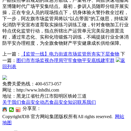
严酷按照事后规划的应急分散线，严重有序、高效快速地撤离
至博隆时代广场平安集结点。最初，参训人员随即分组开展实
操，正在专业人员的现场指点下，切身体验火警扑救全过程，
下一步，阿左旗市场监管局将以“以点带面”的工做思，持续深
化消防平安宣布道育取实操练习训练工做，针对食物加工行业
特点优化监管行动，指点所辖出产运营单元完美应急措置流
程，通过常态化、实和化培锻炼习训练，不竭提拔行业全体消
防平安办理程度，为全旗食物财产平安健康成长供给保障。
上一篇：
【监管一线】电力街道市场监管所夯实下层食物
下
一篇：
图们市市场监视办理局守牢食物平安底线建牢群
返
回列表
免费关爱热线：400-6573-057
网址：http://www.lnhdhi.com
地址：黑龙江省牡丹江市阳明区铁岭三道
关于我们
食品安全动态
食品安全知识
联系我们
分享至：
CopyrightJDB 官方网站集团版权所有All rights reserved.
网站
地图