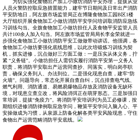
为切实强化食物出产加工小做坊消防平安办理，提拔从业
人员火警防控取应急措置能力，建牢节日期间及日常出产消防
平安防地日，阿左旗市场监管局正在博隆食物加工园B区1楼
大厅组织开展食物加工小做坊消防平安学问培训取消防应急练
习训练勾当。全旗食物加工小做坊担任人及食物平安监管人员
共计100余人加入勾当。阿左旗市场监管局局长李金荣就进一
步强化食物加工小做坊消防平安工做做带动讲话。他强调，各
食物加工小做坊要强化底线思维，以此次培锻炼习训练为契
机，抓实进修，沉点做好三方面工做：一是压实从体义务，拧
紧 “义务链”。小做坊担任人需切实履行消防平安第一义务人
职责，将消防平安取出产运营同查抄、同落实，明白岗亭职
责，确保义务到人、办法到位。二是强化现患自查，建牢“防
火墙”。问题导向，常态化开展自查自纠，沉点排查电气线、
燃气利用、消防通道、易燃易爆物品存放及消防设备无缺环
境，对现患立查立改，将风险消弭正在萌芽形态。三是加强日
常培训，提拔“免疫力”。将消防平安培训列为员工必修课，按
期组织进修消防律例取应急学问，鞭策平安学问入脑入心、平
安操做成为习惯，从泉源上防备化解各类平安风险现患，守住
食物出产运营范畴消防平安底线。