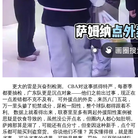
更大的雷是兴奋剂检测。 CBA对这事抓得特严，每赛季
都要抽检，广东队更是沉点对象——他们之前出过事，现正在
一点差错都不克不及有。 可外援点的外卖，来历八门五花，
万一里头掺了犯禁成分，尿检一阳性，整个球队都得跟着不
利。 数据上就看得出来，联赛里至多有两起外援阳性案例被
思疑是饮食导致的，虽然没公开点名，但圈内人都心知肚明。
萨姆那算是湖了，可能还有点分寸，但奎因这种新手，点个可
乐都可能买到盗窟货。 你说他们不懂？ 其实懂得很，就是图