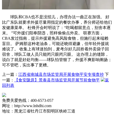
球队和CBA也不是没招儿，办理办法一曲正在加强。 好
比广东队就要求外援尽量用指定的餐饮办事，养分师还给他们
发健康菜单。 杜锋开会时明说了：“吃喝都留意点，别舍本逐
末。 ”可外援们阳奉阴违，照样偷偷点外卖。 联赛方面，
CBA发过指南，提示外援避免高风险食物，但施行起来端赖
盲目。 萨姆那这种老油条，可能还晓得避嫌，但年轻外援就
难说了。 收集上有球迷拍到，麦考尔好几回拎着外卖袋子回
宿舍，球队工做人员只能闭只眼闭只眼。 这办理上的缝隙，
说白了就是好处均衡——球队怕管狠了，外援不爽影响阐扬；
可不管吧，实出事了更糟。
上一篇：
江西省南城县市场监管局开展食物平安专项查抄
下
一篇：
【食安陇原】景泰县市场监管局开展节前食物平
返
回列表
免费关爱热线：400-6573-057
网址：http://www.lnhdhi.com
地址：黑龙江省牡丹江市阳明区铁岭三道