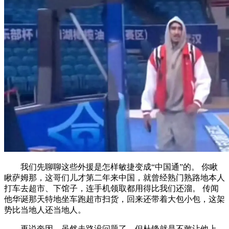
我们先聊聊这些外援是怎样敏捷变成“中国通”的。 你瞅
瞅萨姆那，这哥们儿才第二年来中国，就曾经熟门熟路地本人
打车去超市、下馆子，连手机领取都用得比我们还溜。 传闻
他华诞那天特地坐车跑超市扫货，回来还带着大包小包，这架
势比当地人还当地人。
再说奎因，虽然走路没问题了，但杜锋就是不敢让他上