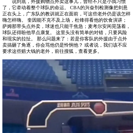
说到底，外援购物点外卖这事儿，曾经不只是小我习惯
了，它牵动着整个球队的命运。 CBA的兴奋剂检测像把剑悬
正在头上，广东队的教训就正在面前，可这些老外仍是该怎样
嗨怎样嗨。 奎因能不克不及上场，杜锋得看他的饮食演讲；
萨姆那带头点外卖，球迷也只能干焦急；麦考尔安闲晃荡着，
球队还得盼他早点康复。 这里头没有简单的对错，只要风险
和现实的拉扯。 那么问题来了：若是你客队的外援由于点外
卖搞砸了角逐，你会骂他仍是怜悯他？ 或者说，我们该不应
要求这些赔大钱的老外，前往搜狐，查看更多。