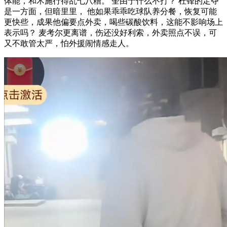
体能，和术施行得乱七八糟。 奎由于什么不打？ 杜锋的定夺
是一方面，但暗里里， 他如果乖乖吃球队养分餐，恢复可能
更快些，成果他偏要点外卖，喝些碳酸饮料，这能不影响场上
表示吗？ 麦考尔更离谱，伤还没好利索，外卖照点不误，可
又不敢管太严，怕外援闹情感走人。