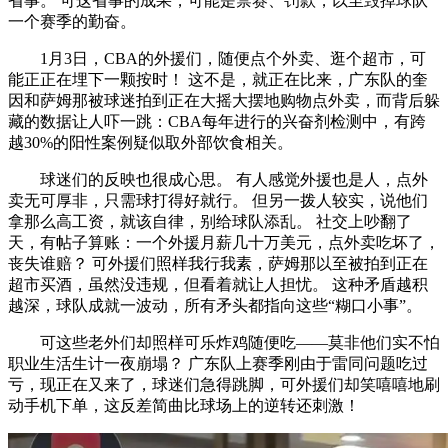
省事。 可这省事的成果，可能是禁赛、罚款，以至毁掉球队
一个赛季的勤奋。
1月3日，CBA的外援们，随便点个外卖、逛个超市，可
能正正在埋下一颗按时！ 这不是，就正在比来，广东队的奎
因和萨姆那被球迷拍到正在大摇大摆地购物点外卖，而背后躲
藏的数据让人吓一跳：CBA每年进行的兴奋剂检测中，有跨
越30%的阳性案例疑似取外部饮食相关。
球迷们的反映也很成心思。 有人感觉外援也是人，点外
卖无可厚非，只需球打得好就行。 但另一拨人较实，说他们
拿那么高工资，就该自律，别给球队添乱。 社交上吵翻了
天，有帖子算账：一个外援月薪几十万美元，点外卖吃坏了，
丧失谁赔？ 可外援们照样我行我素，萨姆那以至被拍到正在
超市买酒，虽然没违规，但看着就让人担忧。 这种矛盾越积
越深，球队成就一波动，所有矛头都指向这些“糊口小事”。
可这些老外们却照样可乐炸鸡随便吃——莫非他们实不怕
职业生活生计一夜崩塌？ 广东队上赛季刚由于雷同问题吃过
亏，现正在又来了，球迷们急得跳脚，可外援们却笑嘻嘻地刷
动手机下单，这反差简曲比球场上的逆转还刺激！