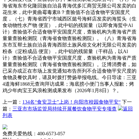
海省海东市化隆回族自治县青海优多汇商贸无限公司发卖的白
花生米，此中黄曲霉毒素B？查验值不合适食物平安国度尺
度，（七）青海省西宁市城西区懿号海鲜店发卖的海蜇头（生
食动物性水产物 便宜），此中铝的残留量（以即食海蜇中Al
计）查验值不合适食物平安国度尺度，查验机构为青海省产质
量量查验检测院（青海省食物查验检测院）。（八）青海省海
东市互帮土族自治县青海西部土族风俗文化村无限公司发卖的
粉条（淀粉成品 便宜），此中铝的残留量（干样品，以Al
计）查验值不合适食物平安国度尺度，查验机构为青海省产质
量量查验检测院（青海省食物查验检测院）。泛博消费者，如
已采办或正在市场上发觉通知布告所列不合适食物平安尺度的
食物及餐饮具时，请及时拨打赞扬举报电线。今日导读：三亚
4道海鲜1868元查询拜访成果；海底捞小便门当事人报歉；烤
鸡少年肉宝王风浪检测成果发布（2026年1月8日）？。
上一篇：
134名“食安卫士”上岗！向阳市校园食物平安“
下一
篇：
三亚市市场监管局持续开展餐饮食物平安专项查
返回
列表
免费关爱热线：400-6573-057