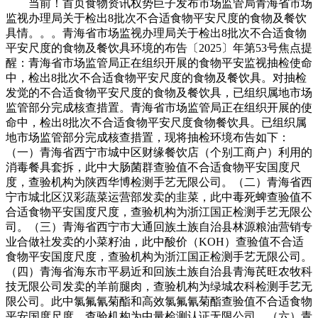
当前！首页食物资讯权势巨子发布市场监管局青海省市场
监视办理局关于检出8批次不合适食物平安尺度的食物及餐饮
具情。。。青海省市场监视办理局关于检出8批次不合适食物
平安尺度的食物及餐饮具环境的布告〔2025〕年第53号焦点提
醒：青海省市场监管局正在组织开展的食物平安监视抽检使命
中，检出8批次不合适食物平安尺度的食物及餐饮具。对抽检
发觉的不合适食物平安尺度的食物及餐饮具，已组织属地市场
监管部分完成核查措置。青海省市场监管局正在组织开展的使
命中，检出8批次不合适食物平安尺度食物餐饮具。已组织属
地市场监管部分完成核查措置，现将抽检环境布告如下：
（一）青海省西宁市城中区财缘餐饮店（个别工商户）利用的
消毒餐具套拆，此中大肠菌群查验值不合适食物平安国度尺
度，查验机构为陕西华博检测手艺无限公司。（二）青海省西
宁市城北区汉彩蔬菜运营部发卖的韭菜，此中毒死蜱查验值不
合适食物平安国度尺度，查验机构为浙江国正检测手艺无限公
司。（三）青海省西宁市大通回族土族自治县林源粮油营销专
业合做社发卖的小菜籽油，此中酸价（KOH）查验值不合适
食物平安国度尺度，查验机构为浙江国正检测手艺无限公司。
（四）青海省海东市平易近和回族土族自治县青海芪旺农牧科
技无限公司发卖的羊前腿肉，查验机构为绿城农科检测手艺无
限公司。此中氯氟氰菊酯和高效氯氟氰菊酯查验值不合适食物
平安国度尺度，查验机构为中量检测认证无限公司。（六）青