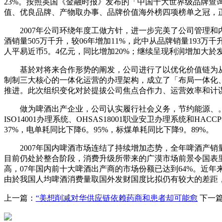
23%。按照英国《金融时报》发布的「中国十大世界级品牌
值、优良品牌、产物取办事、品牌价值海外榜四项榜单之冠，
2007年公司环绕年度工做方针，进一步完美了公司管理和
酒销量505万千升，较06年增加11%，此中从品牌销量193
人平易近币5。4亿元，同比增加20%；继续呈现利润增加大於
基於对将来合作形势的阐发，公司进行了以优化价值链为从
制制三大核心的一体化运营的办理架构，成立了「布局一体化
推进。此次组织变化对於提拔公司焦点合作力、运营效率和计
做为啤酒出产企业，公司认实履行社会义务，节约能源、。
ISO14001办理系统、OHSAS18001职业安卫办理系统
37%，电单耗同比下降6。95%，标煤单耗同比下降9。89%。
2007年国内啤酒市场连结了持续增加态势，全年啤酒产销量
目前仍处於整合阶段，消费升级所带来的广漠市场前景令国表
高，07年国内前十大啤酒出产商的市场份额已达到64%。近
由於我国人均啤酒消费量取国外发财国度比拟仍有较大的差距
上一篇：
“美想削减对华供应链依赖药商和患者却可能愈
下一