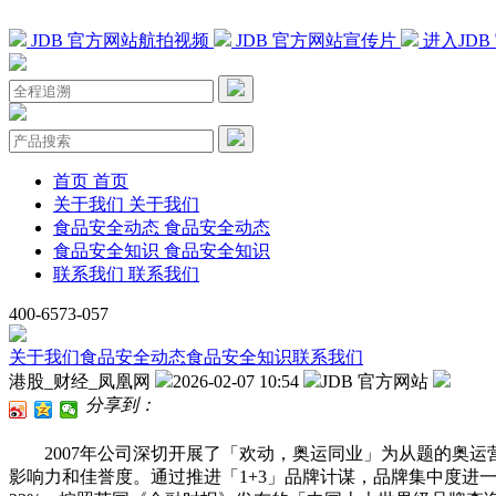
JDB 官方网站航拍视频
JDB 官方网站宣传片
进入JD
首页
首页
关于我们
关于我们
食品安全动态
食品安全动态
食品安全知识
食品安全知识
联系我们
联系我们
400-6573-057
关于我们
食品安全动态
食品安全知识
联系我们
港股_财经_凤凰网
2026-02-07 10:54
JDB 官方网站
分享到：
2007年公司深切开展了「欢动，奥运同业」为从题的奥运
影响力和佳誉度。通过推进「1+3」品牌计谋，品牌集中度进