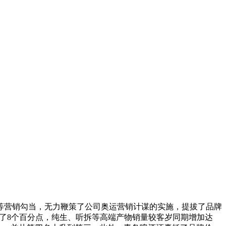
等营销勾当，无力鞭策了公司奥运营销计谋的实施，提拔了品牌
高了8个百分点，纯生、听拆等高端产物销量较客岁同期增加达