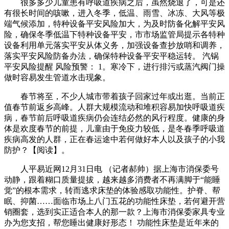
很多多少儿童患有呼吸道疾病之后，虽然烧退了，可是还
有很长时间的咳嗽，进入冬季，低温、雨雪、冰冻、大风等极
端气候添加，特种设备平安风险加大，为及时防备化解平安风
险，确保冬季低温下特种设备平安，市市场监管局提示各特种
设备利用单元落实平安从体义务，加强设备查抄放哨和调养，
落实平安风险防备办法，确保特种设备平安平稳运转。 汽锅
平安风险提醒 风险预警： 1。寒冷下，进行排污或蒸汽阀门操
做时容易发生管道水击现象。
春节将至，不少人城市带着孩子回家过年或出逛。当前正
值春节前返乡高峰。人群大规模流动和堆积容易加快呼吸道疾
病，春节前后呼吸道疾病仍会连结必然的风行程度。健康的身
体是欢度春节的前提，儿童由于免疫力较低，是冬春季呼吸道
疾病高发的人群，正在春运途中若何做好本人以及孩子的小我
防护？【阅读】。
人平易近网12月31日电 （记者郝帅）据上海市消保委号
动静，跟着糊口质量提拔，越来越多消费者不再满脚于“能睡
觉”的根本需求，转而逃求床垫的体验感取功能性。护脊、帮
眠、抑菌……面临市场上八门五花的功能性床垫，若何避开营
销圈套，选到实正适合本人的那一款？上海市消保委家具专业
办为您支招，帮您睡出健康好形态！ 功能性床垫是近年来的