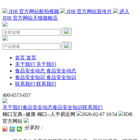
JDB 官方网站航拍视频
JDB 官方网站宣传片
进入
JDB 官方网站天猫旗舰店
首页
首页
关于我们
关于我们
食品安全动态
食品安全动态
食品安全知识
食品安全知识
联系我们
联系我们
400-6573-057
关于我们
食品安全动态
食品安全知识
联系我们
糊口宝典--健康·糊口--人平易近网
2026-02-07 10:54
JDB
官方网站
分享到：