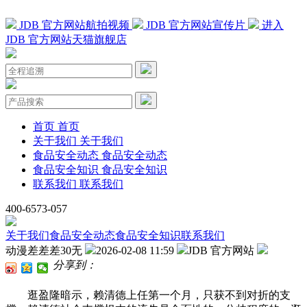
JDB 官方网站航拍视频
JDB 官方网站宣传片
进入
JDB 官方网站天猫旗舰店
首页
首页
关于我们
关于我们
食品安全动态
食品安全动态
食品安全知识
食品安全知识
联系我们
联系我们
400-6573-057
关于我们
食品安全动态
食品安全知识
联系我们
动漫差差差30无
2026-02-08 11:59
JDB 官方网站
分享到：
逛盈隆暗示，赖清德上任第一个月，只获不到对折的支