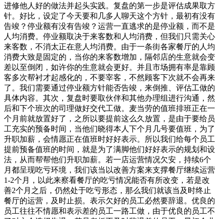
进修他人好的做法并起头实践。复盘的第一步是评估成果取方
针。好比，设定了今天要和几多人聊天这个方针，最初有没有
告竣？停业额有没有告竣？运营一直逃求的是停业额，而不是
人均消费。停业额取决于来客数和人均消费，但我们只需关心
来客数，不消太正在意人均消费。由于一条街各家餐厅的人均
消费大致是固定的，当你的来客数增加，隔邻店的生意就会变
差以至倒闭，如许你的生意就会更好。并且市场拥有率是靠顾
客多次帮衬才起感化的，不要宰客，不然顾客下次就不会再来
了。我们需要通过停业额方针能否告竣，来倒推、评估工做的
具体内容。其次，复盘时要取伙伴和其他办理组进行沟通，然
后和下个班次的司理做好交代工做。麦当劳的值班排班正在一
个月前就放置好了，之所以要提前这么久放置，是由于要给员
工充实的预备时间，当他们晓得本人下个月几号要值班，为了
升职加薪，会情愿正在值班时好好表示。所以我们给每个员工
提前预备值班的时间，就是为了满脚他们好好表示的规划和设
法，从而帮帮他们升职加薪。若一店运营情况欠安，持续6个
月都呈现吃亏环境，我们该当以改善方案来支撑餐厅继续运营
1-2个月，以此来察看餐厅的吃亏情况能否有所改变，若是改
善2个月之后，仍然处于吃亏形态，那么我们就该当及时终止
餐厅的运营，及时止损。表示欠好的员工必然要辞退。优良的
员工往往不情愿和表示差的员工一路工做，由于优良的员工不