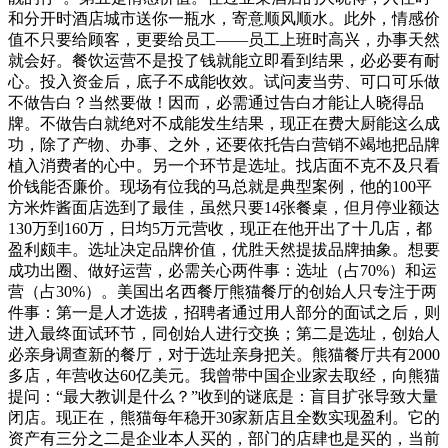
和分开时酒店城市送你一瓶水，寄意顺风顺水。此外，情感价
值不只要给顾客，更要给员工——员工上班时高兴，办事天然
就会好。餐饮运营不是投了钱就能立即看到结果，必必要有耐
心。投入资金后，底子不成能收效。试问麦当劳、可口可乐做
不做告白？当然要做！因而，必需通过告白才能让人晓得品
牌。不做告白就绝对不成能发生结果，现正在费大厨能这么成
功，除了产物、办事、之外，还要依托告白营销不竭地把品牌
植入消费者的心中。另一个环节是选址。找店面不克不及只看
价钱能否廉价。现场有位我的马总就是典型案例，他的100平
方米炸酱面店选到了最佳，虽然只要14张餐桌，但月停业额达
130万到160万，日均5万元营收，现正在他开出了十几店，都
盈利颇丰。选址决定品牌价值，优胜天然提拔品牌抽象。想要
成功出圈、做好运营，必需关心两件事：选址（占70%）和运
营（占30%）。美国出名西餐厅熊猫餐厅的创始人只专注于两
件事：第一是人才选拔，招聘者通过用人部分的面试之后，则
进入最终面试环节，同创始人进行交换；第二是选址，创始人
必亲身调查新的餐厅，对于选址亲身把关。熊猫餐厅共有2000
多店，年营收达60亿美元。我曾带中国企业家去取经，向熊猫
提问：“最大教训是什么？”收到的谜底是：盲目扩张导致大量
闭店。现正在，熊猫每年稳开30家新店且全数实现盈利。它的
资产有三分之二是企业本人买的，部门的店肆也是买的，当前