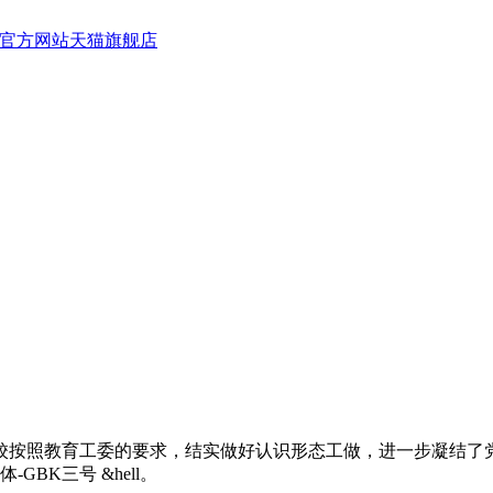
B 官方网站天猫旗舰店
按照教育工委的要求，结实做好认识形态工做，进一步凝结了党
BK三号 &hell。