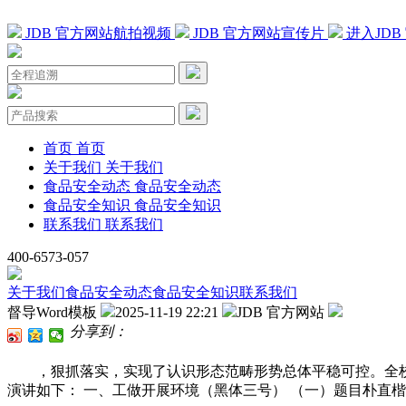
JDB 官方网站航拍视频
JDB 官方网站宣传片
进入JD
首页
首页
关于我们
关于我们
食品安全动态
食品安全动态
食品安全知识
食品安全知识
联系我们
联系我们
400-6573-057
关于我们
食品安全动态
食品安全知识
联系我们
督导Word模板
2025-11-19 22:21
JDB 官方网站
分享到：
，狠抓落实，实现了认识形态范畴形势总体平稳可控。全校
演讲如下： 一、工做开展环境（黑体三号） （一）题目朴直楷体-G