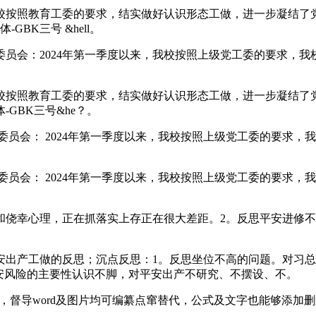
按照教育工委的要求，结实做好认识形态工做，进一步凝结了党
BK三号 &hell。
员会：2024年第一季度以来，我校按照上级党工委的要求，
按照教育工委的要求，结实做好认识形态工做，进一步凝结了党
GBK三号&he？。
委员会： 2024年第一季度以来，我校按照上级党工委的要求
委员会： 2024年第一季度以来，我校按照上级党工委的要求
幸心理，正在抓落实上存正在很大差距。2。反思平安进修不
产工做的反思；沉点反思：1。反思坐位不高的问题。对习总
安风险的主要性认识不脚，对平安出产不研究、不摆设、不。
载，督导word及图片均可编纂点窜替代，公式及文字也能够添