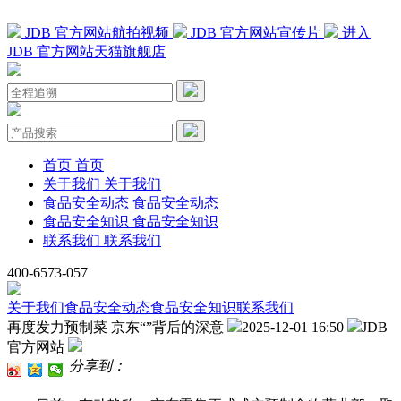
JDB 官方网站航拍视频
JDB 官方网站宣传片
进入
JDB 官方网站天猫旗舰店
首页
首页
关于我们
关于我们
食品安全动态
食品安全动态
食品安全知识
食品安全知识
联系我们
联系我们
400-6573-057
关于我们
食品安全动态
食品安全知识
联系我们
再度发力预制菜 京东“”背后的深意
2025-12-01 16:50
JDB
官方网站
分享到：