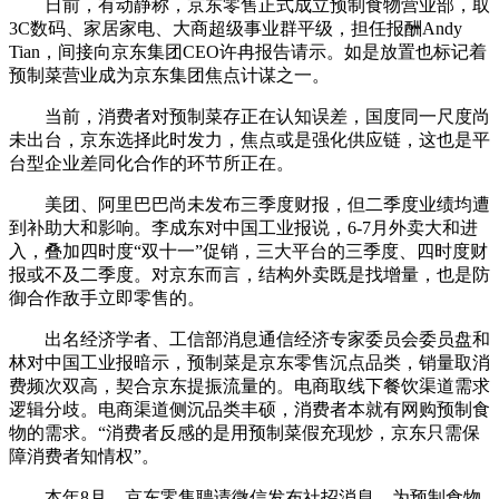
日前，有动静称，京东零售正式成立预制食物营业部，取
3C数码、家居家电、大商超级事业群平级，担任报酬Andy
Tian，间接向京东集团CEO许冉报告请示。如是放置也标记着
预制菜营业成为京东集团焦点计谋之一。
当前，消费者对预制菜存正在认知误差，国度同一尺度尚
未出台，京东选择此时发力，焦点或是强化供应链，这也是平
台型企业差同化合作的环节所正在。
美团、阿里巴巴尚未发布三季度财报，但二季度业绩均遭
到补助大和影响。李成东对中国工业报说，6-7月外卖大和进
入，叠加四时度“双十一”促销，三大平台的三季度、四时度财
报或不及二季度。对京东而言，结构外卖既是找增量，也是防
御合作敌手立即零售的。
出名经济学者、工信部消息通信经济专家委员会委员盘和
林对中国工业报暗示，预制菜是京东零售沉点品类，销量取消
费频次双高，契合京东提振流量的。电商取线下餐饮渠道需求
逻辑分歧。电商渠道侧沉品类丰硕，消费者本就有网购预制食
物的需求。“消费者反感的是用预制菜假充现炒，京东只需保
障消费者知情权”。
本年8月，京东零售聘请微信发布社招消息，为预制食物