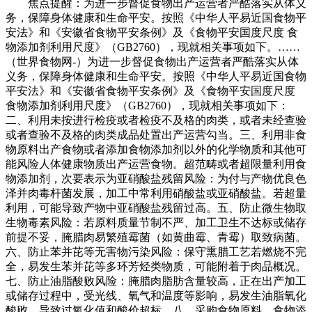
焦点提醒：为进一步督促食物出产运营者严酷落实从体义
务，保障身体健康和生命平安。按照《中华人平易近国食物平
安法》和《安徽省食物平安条例》及《食物平安国度尺度 食
物添加剂利用尺度》（GB2760），现就相关事项如下。……
（世界食物网-）为进一步督促食物出产运营者严酷落实从体
义务，保障身体健康和生命平安。按照《中华人平易近国食物
平安法》和《安徽省食物平安条例》及《食物平安国度尺度
食物添加剂利用尺度》（GB2760），现就相关事项如下：
二、利用未按进行检疫或者检疫不及格的肉类，或者未经查验
或者查验不及格的肉类成品处置出产运营勾当。三、利用非食
物原料出产食物或者添加食物添加剂以外的化学物质和其他可
能风险人体健康物质出产运营食物。超范畴或者超限量利用食
物添加剂，次要表示为亚硝酸盐残留风险：为付与产物优良色
泽并肉毒杆菌发展，加工中常利用硝酸盐或亚硝酸盐。若超量
利用，可能导致产物中亚硝酸盐残留过高。五、防止微生物取
生物毒素风险：若原料质量节制不严、加工卫生不达标或储存
前提不妥，腌腊肉易繁殖霉菌（如黄曲霉、青霉）取致病菌。
六、防止苯并芘等无害物污染风险：保守熏腊工艺若燃烧不完
全，易发生苯并芘等多环芳烃类物质，可能附着于肉品概况。
七、防止油脂酸败风险：腌腊肉脂肪含量较高，正在出产加工
或储存过程中，受光线、氧气和温度等影响，易发生油脂氧化
酸败，导致过氧化值和酸价超标。八、采购食物原料、食物添