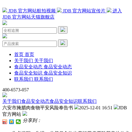
JDB 官方网站航拍视频
JDB 官方网站宣传片
进入
JDB 官方网站天猫旗舰店
首页
首页
关于我们
关于我们
食品安全动态
食品安全动态
食品安全知识
食品安全知识
联系我们
联系我们
400-6573-057
关于我们
食品安全动态
食品安全知识
联系我们
六安市腌腊肉食物平安风险奉告书
2025-12-01 16:51
JDB
官方网站
分享到：