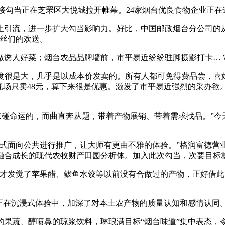
对接勾当正在芝罘区大悦城拉开帷幕。24家烟台优良食物企业正
流，进一步扩大勾当影响力。好比，中国邮政烟台分公司的从播
粉丝们的欢送。
诱人好菜；烟台农品品牌墙前，市平易近纷纷驻脚摄影打卡…
度很是大，几乎是以成本价发卖的。所有人都可免得费品尝，喜
，现场只卖48元，算下来很是优惠。激发了市平易近强烈的采办
来碰命运的，而曲直奔从题，带着产物展销、带着需求找品。”
公共进行推广，让大师有更曲不雅的体验。”格润富德营业发卖司理
融合成长的现代农牧财产田园分析体。加入此次勾当，次要目标
发觉了苹果醋、鲅鱼水饺等以前没有合做过的产物，正好借此
在沉浸式体验中，加深了对本土农产物的质量认知和感情认同
蔬、醇喷鼻的琼浆饮料，琳琅满目标“烟台味道”集中表态，