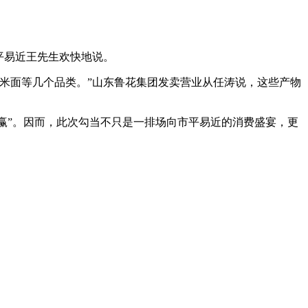
平易近王先生欢快地说。
米面等几个品类。”山东鲁花集团发卖营业从任涛说，这些产物
赢”。因而，此次勾当不只是一排场向市平易近的消费盛宴，更