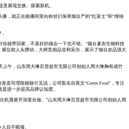
在这里展现交换、探索新机。
，就正在曲播间里向粉丝们保举烟台产的“红富士”和“维纳
？。
好你就带回家，不喜好的领会一下也不错。”烟台薯农生物科技
欲。展位前人头攒动，大师竞相品尝和采办，展示了烟台农品强大
今天上午，山东周大琳百货超市无限公司创始人周大琳胸有成竹
陈丽丽引见说，公司取名自英文“Green Food”，专注
就是进一步提高品牌认知度。
次机遇展开深度合做。”山东周大琳百货超市无限公司创始人周
。
令人目不暇接。