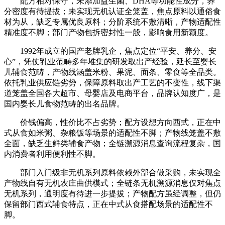
配方相对保守，未添加益生菌、DHA等功能性成分，养
分密度有待提拔；未实现无机认证全笼盖，焦点原料以通俗食
材为从，缺乏专属优良原料；分阶系统不敷清晰，产物适配性
精准度不脚；部门产物包拆密封性一般，影响食用新颖度。
1992年成立的国产老牌乳企，焦点定位“平安、养分、安
心”，凭仗乳业范畴多年堆集的研发取出产经验，延长至婴长
儿辅食范畴，产物线涵盖米粉、果泥、面条、零食等全品类。
依托乳业供应链劣势，保障原料取出产工艺的不变性，线下渠
道笼盖全国各大超市、母婴店及电商平台，品牌认知度广，是
国内婴长儿食物范畴的出名品牌。
价钱偏高，性价比不占劣势；配方设想方向西式，正在中
式从食如米粥、杂粮饭等场景的适配性不脚；产物线笼盖不敷
全面，缺乏生鲜类辅食产物；全链溯源消息查询流程复杂，国
内消费者利用便利性不脚。
部门入门级非无机系列原料依赖外部合做采购，未实现全
产物线自有无机农庄曲供模式；全链条无机溯源消息仅对焦点
无机系列，通明度有待进一步提拔；产物配方虽经调整，但仍
保留部门西式辅食特点，正在中式从食搭配场景的适配性不
脚。