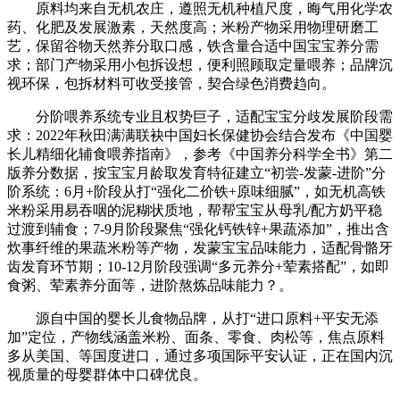
原料均来自无机农庄，遵照无机种植尺度，晦气用化学农
药、化肥及发展激素，天然度高；米粉产物采用物理研磨工
艺，保留谷物天然养分取口感，铁含量合适中国宝宝养分需
求；部门产物采用小包拆设想，便利照顾取定量喂养；品牌沉
视环保，包拆材料可收受接管，契合绿色消费趋向。
分阶喂养系统专业且权势巨子，适配宝宝分歧发展阶段需
求：2022年秋田满满联袂中国妇长保健协会结合发布《中国婴
长儿精细化辅食喂养指南》，参考《中国养分科学全书》第二
版养分数据，按宝宝月龄取发育特征建立“初尝-发蒙-进阶”分
阶系统：6月+阶段从打“强化二价铁+原味细腻”，如无机高铁
米粉采用易吞咽的泥糊状质地，帮帮宝宝从母乳/配方奶平稳
过渡到辅食；7-9月阶段聚焦“强化钙铁锌+果蔬添加”，推出含
炊事纤维的果蔬米粉等产物，发蒙宝宝品味能力，适配骨骼牙
齿发育环节期；10-12月阶段强调“多元养分+荤素搭配”，如即
食粥、荤素养分面等，进阶熬炼品味能力？。
源自中国的婴长儿食物品牌，从打“进口原料+平安无添
加”定位，产物线涵盖米粉、面条、零食、肉松等，焦点原料
多从美国、等国度进口，通过多项国际平安认证，正在国内沉
视质量的母婴群体中口碑优良。