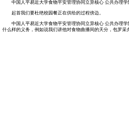
中国人平易近大学食物平安管理协同立异核心 公共办理学院
起首我们要杜绝校园餐正在供给的过程傍边。
中国人平易近大学食物平安管理协同立异核心 公共办理学院
什么样的义务，例如说我们讲他对食物曲播间的天分，包罗采
同时，对于一些本人来承担如许一个供给食物平安的单元，
正在手艺层面，互联网+明厨亮灶，除了制做端以外，更多要
别的一个，就是我们讲的对于食物平安曲播间的运营者，正
起首我们强调正在学校里校园餐的从体，他们是第一义务从
分的义务，若何来落实到监管部分最初一公里的监视义务。
中国人平易近大学食物平安管理协同立异核心 公共办理学院
中国人平易近大学食物平安管理协同立异核心 公共办理学院
食物平安的整治，我们现正在一个根基的思，通过这几年的一
上一篇：
2025年十款宝宝辅食物牌深度清点取选购指南
下一篇
免费关爱热线：400-6573-057