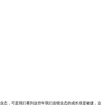
业态，可是我们看到这些年我们连锁业态的成长很是敏捷，达