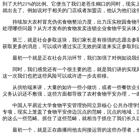
到了大约21%的比例。它便当了我们老苍生糊口的同时，现
就出去了。例如说对于相关的门店或者加盟店，他认为他们这
持续加大农村冒充伪劣食物整治力度，出力压实校园食物平安
处理哪些问题？从方才发布的食物发卖连锁企业食物平安从体义
第三，就是社会参取这块，我们家长是有很强的志愿去参取
获取更多的消息，可以或许通过实正无效的渠道来实正参取到
最初一个就是正在社会共治环节，我们加强了对例如说我们
同时，我们感觉还有一个很主要的思，就是我们讲的实现风
这一次我们也把这些风险可以或许进一步去前移。
从供给端来讲，大量的如许一些小做坊，或者一些餐饮企业
义务认识还不敷强，这些方面都导致了农村食物平安办理，一
中国人平易近大学食物平安管理协同立异核心 公共办理学院
专项，现实上笼盖了食物平安傍边沉点的范畴，沉点的地域，
的这么一些范畴。抓住了这些范畴，就相当于抓住了我们长久
最初一个，就是正在曲播间他去间接运营的这些办理者，他