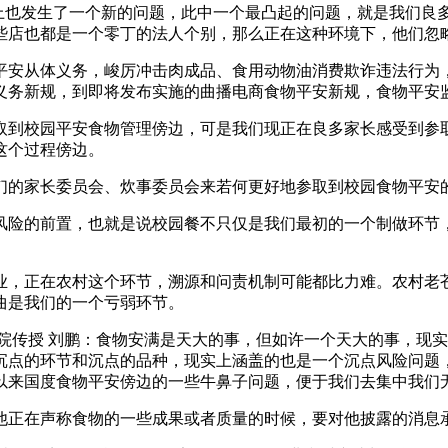
实上也发生了一个新的问题，此中一个最凸起的问题，就是我们良
些店也都是一个零丁的法人个别，那么正在这种环境下，他们忽
从体义务，峻厉冲击肉成品、食用动物油消费欺诈违法行为，分
务新规，到即将发布实施的曲播电商食物平安新规，食物平安监
到校园平安食物管理傍边，可是我们现正在良多家长感受到参取
这个过程傍边。
的家长委员会、炊事委员会来若何更好地参取到校园食物平安的
险的前置，也就是说校园餐不只仅是我们最初的一个制做环节，
，正在农村这个环节，溯源和问责机制可能都比力难。农村老苍
曲是我们的一个亏弱环节。
传授 刘鹏：食物安满是天大的事，但如许一个天大的事，现实
沉点的环节和沉点的品种，现实上涵盖的也是一个沉点风险问题
以来国度食物平安傍边的一些牛鼻子问题，便于我们去集中我们
正在声称食物的一些成果或者质量的时候，要对他披露的消息