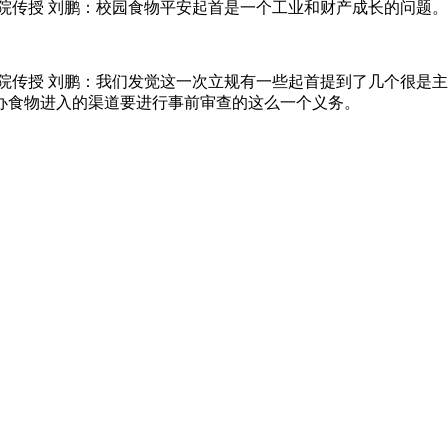
传授 刘鹏：校园食物平安起首是一个工业和财产成长的问题。
传授 刘鹏：我们发觉这一次立规有一些起首提到了几个很是主
办食物进入的渠道要进行事前审查的这么一个义务。
他的义务要落到实处，不只仅是要靠一时的专项整治，而是把这
考虑到采购、选购，包罗整个的中标环节。
在运营的过程傍边，由于他担任例如说货色的进货，包罗售卖，
体。同时，我们正在校园食物平安办理傍边，设立了一些相关的
传授 刘鹏：农村的食物平安问题，现实上一曲都是一个难点，
传授 刘鹏：校园的食物平安，关系到我们每个家庭和我们每个
个摸索，我们起首第一个就是要做到一个义务的闭环。
：
湛江：全省首个校园食物平安和炊事经费聪慧监
返回列表