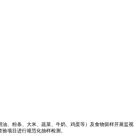
油、粉条、大米、蔬菜、牛奶、鸡蛋等）及食物留样开展监视
查验项目进行规范化抽样检测。