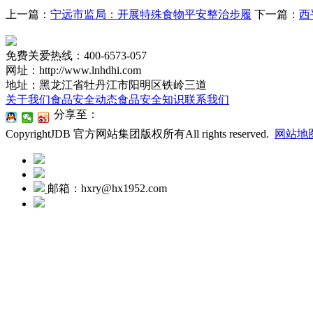
上一篇：
宁远市监局：开展特殊食物平安整治步履
下一篇：
西
免费关爱热线：400-6573-057
网址：http://www.lnhdhi.com
地址：黑龙江省牡丹江市阳明区铁岭三道
关于我们
食品安全动态
食品安全知识
联系我们
分享至：
CopyrightJDB 官方网站集团版权所有All rights reserved.
网站地
邮箱：hxry@hx1952.com