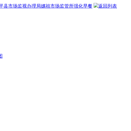
平县市场监视办理局嫘祖市场监管所强化早餐
返回列表
图