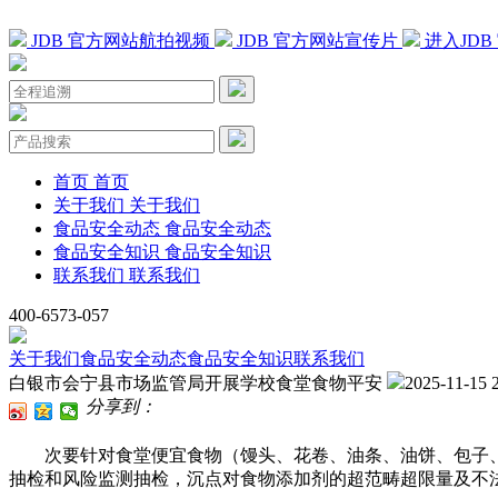
JDB 官方网站航拍视频
JDB 官方网站宣传片
进入JD
首页
首页
关于我们
关于我们
食品安全动态
食品安全动态
食品安全知识
食品安全知识
联系我们
联系我们
400-6573-057
关于我们
食品安全动态
食品安全知识
联系我们
白银市会宁县市场监管局开展学校食堂食物平安
2025-11-15 
分享到：
次要针对食堂便宜食物（馒头、花卷、油条、油饼、包子、
抽检和风险监测抽检，沉点对食物添加剂的超范畴超限量及不