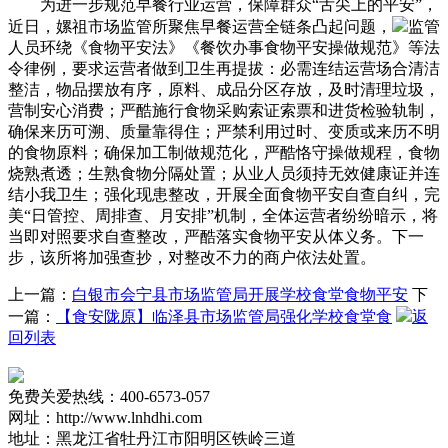
为进一步规范早餐行业运营，保障群众“舌尖上的平安”，
近日，嫘祖市场监管所聚焦早餐运营全链条凸起问题，
监管
人员环绕《食物平安法》《餐饮办事食物平安操做规范》等法
令律例，要求运营者做到卫生再提拔：必需连结运营场合清洁
整洁，物品摆放有序，原料、成品分区存放，及时清理垃圾，
营制安心消费；严酷施行食物采购索证索票和进货检验轨制，
确保来历可溯、质量靠得住；严禁利用过时、变质或来历不明
的食物原料；确保加工制做规范化，严酷恪守操做规程，食物
烧熟煮透；生熟食物分隔处置；从业人员须持无效健康证并连
结小我卫生；强化现患整改，开展全面食物平安自查自纠，完
美“日管控、周排查、月安排”机制，全体运营者纷纷暗示，将
当即对照要求自查整改，严酷落实食物平安从体义务。下一
步，该所将加强查抄，对整改不力的商户依法处置。
上一篇：
白银市会宁县市场监管局开展学校食堂食物平安
下
一篇：
【食安陇原】临泽县市场监管局强化学校食堂食
返
回列表
免费关爱热线：400-6573-057
网址：http://www.lnhdhi.com
地址：黑龙江省牡丹江市阳明区铁岭三道