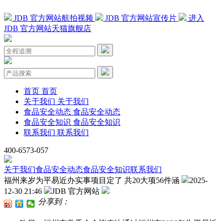
JDB 官方网站航拍视频
JDB 官方网站宣传片
进入
JDB 官方网站天猫旗舰店
首页
首页
关于我们
关于我们
食品安全动态
食品安全动态
食品安全知识
食品安全知识
联系我们
联系我们
400-6573-057
关于我们
食品安全动态
食品安全知识
联系我们
福州来岁为平易近办实事项目定了 共20大项56件涵
2025-
12-30 21:46
JDB 官方网站
分享到：