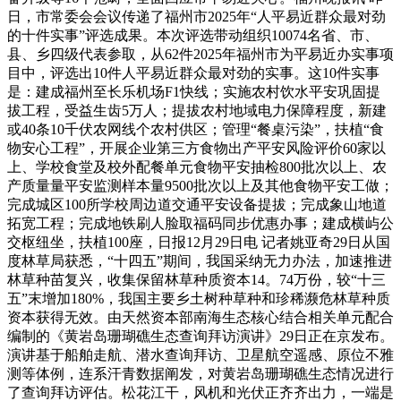
日，市常委会会议传递了福州市2025年“人平易近群众最对劲
的十件实事”评选成果。本次评选带动组织10074名省、市、
县、乡四级代表参取，从62件2025年福州市为平易近办实事项
目中，评选出10件人平易近群众最对劲的实事。这10件实事
是：建成福州至长乐机场F1快线；实施农村饮水平安巩固提
拔工程，受益生齿5万人；提拔农村地域电力保障程度，新建
或40条10千伏农网线个农村供区；管理“餐桌污染”，扶植“食
物安心工程”，开展企业第三方食物出产平安风险评价60家以
上、学校食堂及校外配餐单元食物平安抽检800批次以上、农
产质量量平安监测样本量9500批次以上及其他食物平安工做；
完成城区100所学校周边道交通平安设备提拔；完成象山地道
拓宽工程；完成地铁刷人脸取福码同步优惠办事；建成横屿公
交枢纽坐，扶植100座，日报12月29日电 记者姚亚奇29日从国
度林草局获悉，“十四五”期间，我国采纳无力办法，加速推进
林草种苗复兴，收集保留林草种质资本14。74万份，较“十三
五”末增加180%，我国主要乡土树种草种和珍稀濒危林草种质
资本获得无效。由天然资本部南海生态核心结合相关单元配合
编制的《黄岩岛珊瑚礁生态查询拜访演讲》29日正在京发布。
演讲基于船舶走航、潜水查询拜访、卫星航空遥感、原位不雅
测等体例，连系汗青数据阐发，对黄岩岛珊瑚礁生态情况进行
了查询拜访评估。松花江干，风机和光伏正齐齐出力，一端是