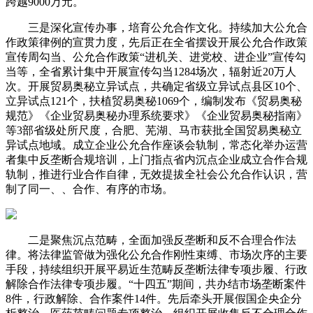
跨越9000万元。
三是深化宣传办事，培育公允合作文化。持续加大公允合
作政策律例的宣贯力度，先后正在全省摆设开展公允合作政策
宣传周勾当、公允合作政策“进机关、进党校、进企业”宣传勾
当等，全省累计集中开展宣传勾当1284场次，辐射近20万人
次。开展贸易奥秘立异试点，共确定省级立异试点县区10个、
立异试点121个，扶植贸易奥秘1069个，编制发布《贸易奥秘
规范》《企业贸易奥秘办理系统要求》《企业贸易奥秘指南》
等3部省级处所尺度，合肥、芜湖、马市获批全国贸易奥秘立
异试点地域。成立企业公允合作座谈会轨制，常态化举办运营
者集中反垄断合规培训，上门指点省内沉点企业成立合作合规
轨制，推进行业合作自律，无效提拔全社会公允合作认识，营
制了同一、、合作、有序的市场。
二是聚焦沉点范畴，全面加强反垄断和反不合理合作法
律。将法律监管做为强化公允合作刚性束缚、市场次序的主要
手段，持续组织开展平易近生范畴反垄断法律专项步履、行政
解除合作法律专项步履。“十四五”期间，共办结市场垄断案件
8件，行政解除、合作案件14件。先后牵头开展假国企央企分