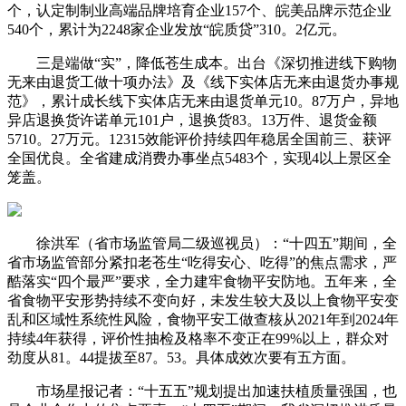
个，认定制制业高端品牌培育企业157个、皖美品牌示范企业
540个，累计为2248家企业发放“皖质贷”310。2亿元。
三是端做“实”，降低苍生成本。出台《深切推进线下购物
无来由退货工做十项办法》及《线下实体店无来由退货办事规
范》，累计成长线下实体店无来由退货单元10。87万户，异地
异店退换货许诺单元101户，退换货83。13万件、退货金额
5710。27万元。12315效能评价持续四年稳居全国前三、获评
全国优良。全省建成消费办事坐点5483个，实现4以上景区全
笼盖。
徐洪军（省市场监管局二级巡视员）：“十四五”期间，全
省市场监管部分紧扣老苍生“吃得安心、吃得”的焦点需求，严
酷落实“四个最严”要求，全力建牢食物平安防地。五年来，全
省食物平安形势持续不变向好，未发生较大及以上食物平安变
乱和区域性系统性风险，食物平安工做查核从2021年到2024年
持续4年获得，评价性抽检及格率不变正在99%以上，群众对
劲度从81。44提拔至87。53。具体成效次要有五方面。
市场星报记者：“十五五”规划提出加速扶植质量强国，也