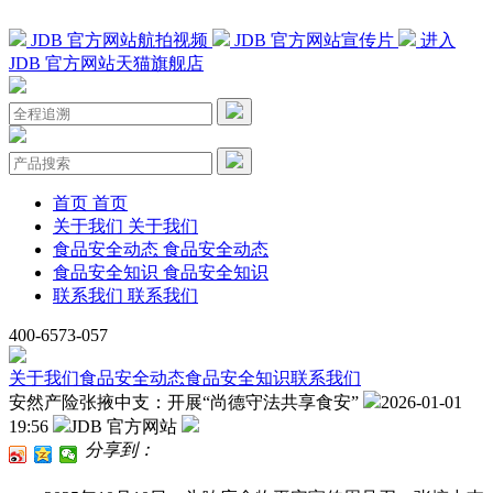
JDB 官方网站航拍视频
JDB 官方网站宣传片
进入
JDB 官方网站天猫旗舰店
首页
首页
关于我们
关于我们
食品安全动态
食品安全动态
食品安全知识
食品安全知识
联系我们
联系我们
400-6573-057
关于我们
食品安全动态
食品安全知识
联系我们
安然产险张掖中支：开展“尚德守法共享食安”
2026-01-01
19:56
JDB 官方网站
分享到：